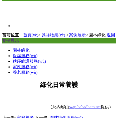
當前位置
：
首頁(yè)
>
興祥物業(yè)
>
案例展示
>
園林綠化
返回
案例展示
園林綠化
保潔服務(wù)
秩序維護服務(wù)
家政服務(wù)
養老服務(wù)
綠化日常養護
（此內容由
wap.babadham.net
提供）
上一條:
家庭養老
下一條:
園林綠化服務(wù)